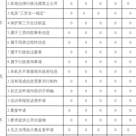
2.
其他法律行政法规禁止公开
0
0
0
0
0
3.
危及“三安全一稳定”
0
0
0
0
0
不
4.
保护第三方合法权益
0
0
0
0
0
5.
属于三类内部事务信息
0
0
0
0
0
6.
属于四类过程性信息
0
0
0
0
0
7.
属于行政执法案卷
0
0
0
0
0
8.
属于行政查询事项
0
0
0
0
0
1.
本机关不掌握相关政府信息
0
0
0
0
0
无
2.
没有现成信息需要另行制作
0
0
0
0
0
3.
补正后申请内容仍不明确
0
0
0
0
0
1.
信访举报投诉类申请
0
0
0
0
0
2.
重复申请
0
0
0
0
0
不
3.
要求提供公开出版物
0
0
0
0
0
4.
无正当理由大量反复申请
0
0
0
0
0