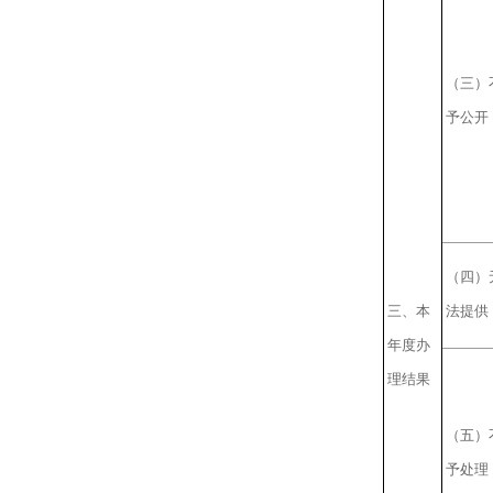
（三）
予公开
（四）
三、本
法提供
年度办
理结果
（五）
予处理