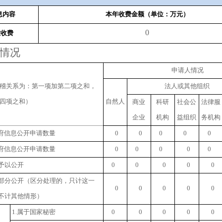
息内容
本年收费金额（单位：万元）
0
性收费
情况
申请人情况
稽关系为：第一项加第二项之和，
法人或其他组织
四项之和）
自然人
商业
科研
社会公
法律服
企业
机构
益组织
务机构
府信息公开申请数量
0
0
0
0
0
府信息公开申请数量
0
0
0
0
0
予以公开
0
0
0
0
0
部分公开
（区分处理的，只计这一
0
0
0
0
0
不计其他情形）
1.
属于国家秘密
0
0
0
0
0