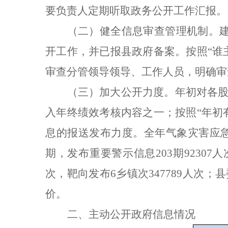
要负责人定期听取政务公开工作汇报。
（二）健全信息审查管理机制。
开工作，并已报县政府备案。按照“谁
审查分管领导领导、工作人员，明确审
（三）加大公开力度。年初对各
入年终绩效考核内容之一；按照“年初
息的报送发布力度。全年气象灾害应
期，发布重要警示信息
203
期
92307
人
次，靶向发布
6
乡镇次
347789
人次；县
价。
二、主动公开政府信息情况