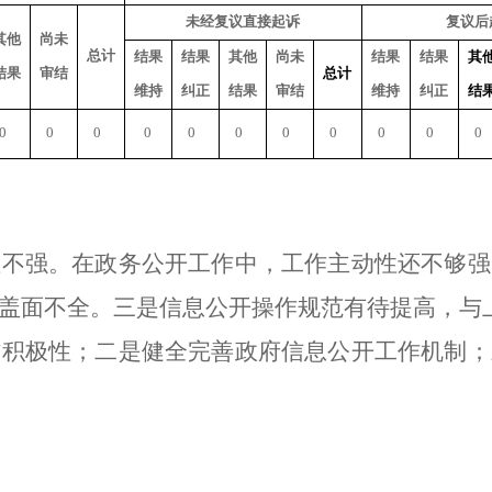
未经复议直接起诉
复议后
其他
尚未
总计
结果
结果
其他
尚未
结果
结果
其
结果
审结
总计
维持
纠正
结果
审结
维持
纠正
结
0
0
0
0
0
0
0
0
0
0
0
性不强。在政务公开工作中，工作主动性还不够强
盖面不全。三是信息公开操作规范有待提高，与
作积极性；二是健全完善政府信息公开工作机制；