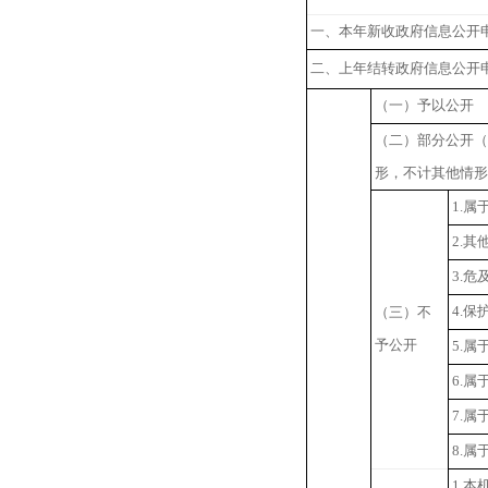
一、本年新收政府信息公开
二、上年结转政府信息公开
（一）予以公开
（二）部分公开
形，不计其他情
1.
属
2.
其
3.
危
4.
保
（三）不
予公开
5.
属
6.
属
7.
属
8.
属
1.
本