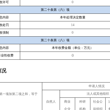
政许可
0
第二十条第（六）项
息内容
本年处理决定数量
政处罚
14
政强制
0
第二十条第（八）项
息内容
本年收费金额（单位：万元）
0
事业性收费
情况
申请人情况
法人或其他组织
第一项加第二项之和，等于
自然人
商业
科研
社会公
企业
机构
益组织