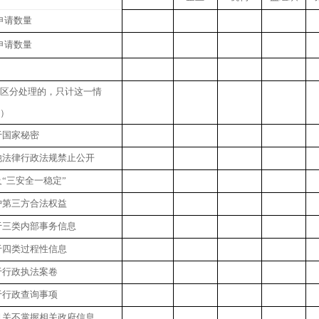
申请数量
申请数量
（区分处理的，只计这一情
形）
于国家秘密
他法律行政法规禁止公开
及“三安全一稳定”
护第三方合法权益
于三类内部事务信息
于四类过程性信息
于行政执法案卷
于行政查询事项
机关不掌握相关政府信息