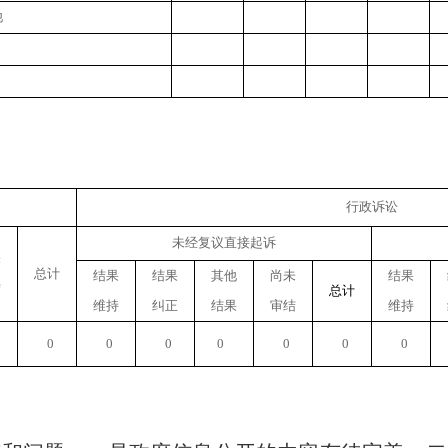
他
行政诉讼
未经复议直接起诉
未
总计
结果
结果
其他
尚未
结果
结
总计
维持
纠正
结果
审结
维持
0
0
0
0
0
0
0