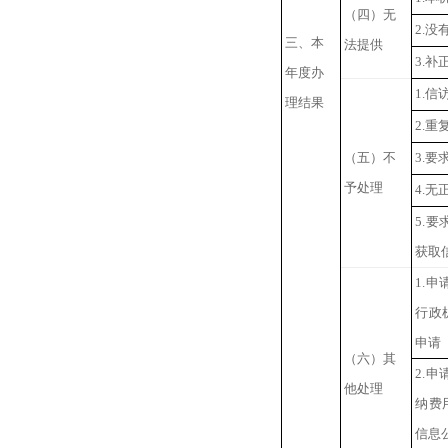
（四）无
2.
没
三、本
法提供
3.
补
年度办
1.
信
理结果
2.
重
（五）不
3.
要
予处理
4.
无
5.
要
获取
1.
申
行政
申请
（六）其
2.
申
他处理
纳费
信息