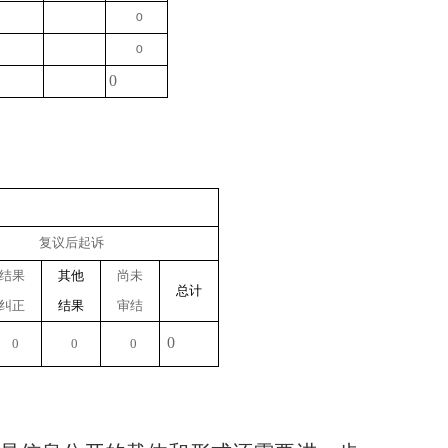
0
0
0
复议后起诉
结果
其他
尚未
总计
纠正
结果
审结
0
0
0
0