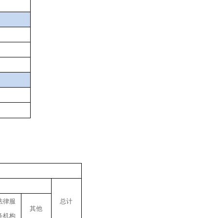
法律服
总计
其他
务机构