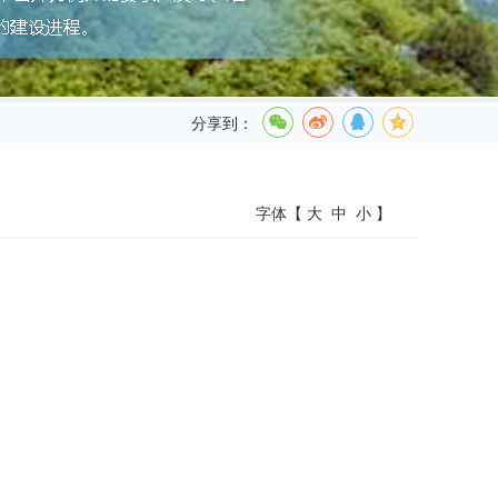
分享到：
字体【
大
中
小
】