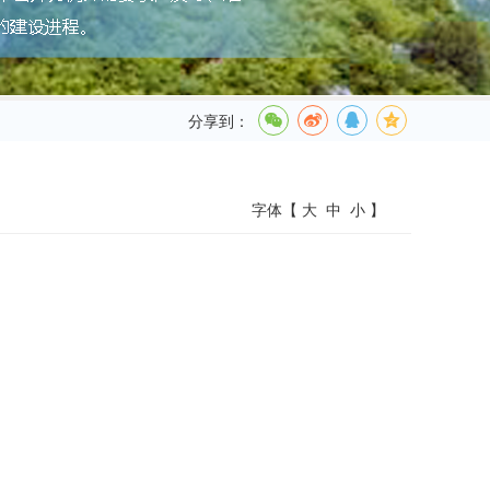
分享到：
字体【
大
中
小
】