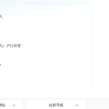
入
儿）户口补登
户
网站
站群导航