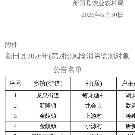
新田县农业农村局
2026年5月30日
附件
新田县
2026年(第2批)风险消除监测对象
公告名单
序号
乡镇
(街道)
村
(居)
户主
1
龙泉街道
蛟龙塘村
胡
2
新隆镇
龙会寺
欧
3
金陵镇
上游村
赖
4
金陵镇
小源村
唐