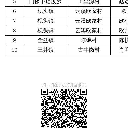
5
门楼下瑶族乡
上里源村
赵
6
枧头镇
云溪欧家村
欧
7
枧头镇
云溪欧家村
欧
8
枧头镇
云溪欧家村
欧
9
金盆镇
陈继村
陈
10
三井镇
古牛岗村
肖
扫一扫在手机打开当前页