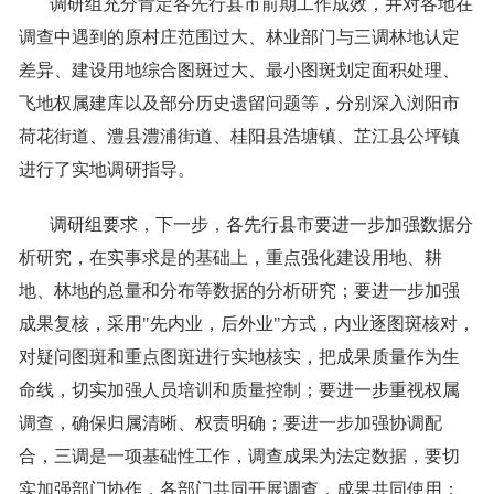
调研组充分肯定各先行县市前期工作成效，并对各地在
调查中遇到的原村庄范围过大、林业部门与三调林地认定
差异、建设用地综合图斑过大、最小图斑划定面积处理、
飞地权属建库以及部分历史遗留问题等，分别深入浏阳市
荷花街道、澧县澧浦街道、桂阳县浩塘镇、芷江县公坪镇
进行了实地调研指导。
调研组要求，下一步，各先行县市要进一步加强数据分
析研究，在实事求是的基础上，重点强化建设用地、耕
地、林地的总量和分布等数据的分析研究；要进一步加强
成果复核，采用"先内业，后外业"方式，内业逐图斑核对，
对疑问图斑和重点图斑进行实地核实，把成果质量作为生
命线，切实加强人员培训和质量控制；要进一步重视权属
调查，确保归属清晰、权责明确；要进一步加强协调配
合，三调是一项基础性工作，调查成果为法定数据，要切
实加强部门协作，各部门共同开展调查，成果共同使用；