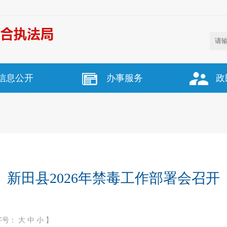
信息公开
办事服务
政
新田县2026年禁毒工作部署会召开
字号：
大
中
小
】