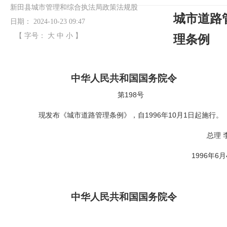
新田县城市管理和综合执法局政策法规股
城市道路
日期：
2024-10-23 09:47
【 字号：
大
中
小
】
理条例
中华人民共和国国务院令
198
第
号
1996
10
1
现发布《城市道路管理条例》，自
年
月
日起施行。
总理
1996
6
年
月
中华人民共和国国务院令