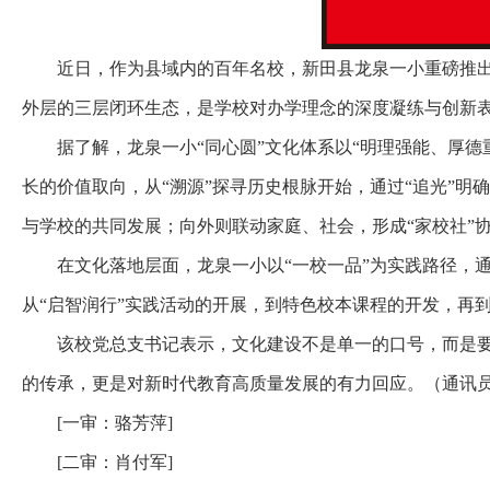
近日，作为县域内的百年名校，新田县龙泉一小重磅推出“
外层的三层闭环生态，是学校对办学理念的深度凝练与创新
据了解，龙泉一小“同心圆”文化体系以“明理强能、厚德重行
长的价值取向，从“溯源”探寻历史根脉开始，通过“追光”明确
与学校的共同发展；向外则联动家庭、社会，形成“家校社”
在文化落地层面，龙泉一小以“一校一品”为实践路径，通
从“启智润行”实践活动的开展，到特色校本课程的开发，再
该校党总支书记表示，文化建设不是单一的口号，而是要融
的传承，更是对新时代教育高质量发展的有力回应。（通讯员
[一审：骆芳萍]
[二审：肖付军]